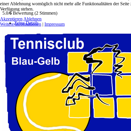
einer Ablehnung womöglich nicht mehr alle Funktionalitäten der Seite 
,
Verfügung stehen.
5.0/
6
Bewertung (2 Stimmen)
Akzeptieren
Ablehnen
Zeige Details
Weitere Informationen
|
Impressum