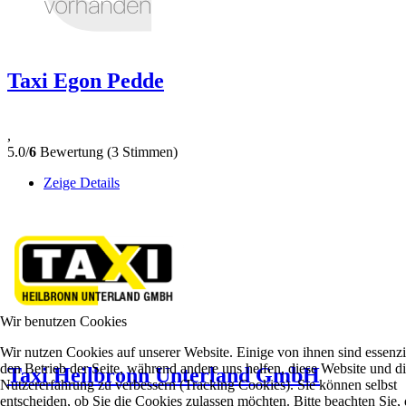
Taxi Egon Pedde
,
5.0/
6
Bewertung (3 Stimmen)
Zeige Details
Wir benutzen Cookies
Wir nutzen Cookies auf unserer Website. Einige von ihnen sind essenzie
den Betrieb der Seite, während andere uns helfen, diese Website und d
Taxi Heilbronn Unterland GmbH
Nutzererfahrung zu verbessern (Tracking Cookies). Sie können selbst
entscheiden, ob Sie die Cookies zulassen möchten. Bitte beachten Sie, 