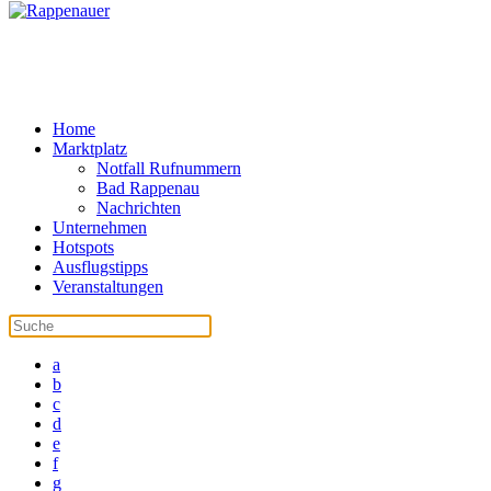
Home
Marktplatz
Notfall Rufnummern
Bad Rappenau
Nachrichten
Unternehmen
Hotspots
Ausflugstipps
Veranstaltungen
a
b
c
d
e
f
g