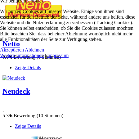
Wir benutzen Cookies
Wir nutzen Cookies auf unserer Website. Einige von ihnen sind
essenziell für den Betrieb der Seite, während andere uns helfen, diese
Website und die Nutzererfahrung zu verbessern (Tracking Cookies).
Sie können selbst entscheiden, ob Sie die Cookies zulassen möchten.
Bitte beachten Sie, dass bei einer Ablehnung womöglich nicht mehr
alle Funktionalitäten der Seite zur Verfügung stehen.
Netto
Akzeptieren
Ablehnen
Weitere Informationen
|
Impressum
0.0/
6
Bewertung (0 Stimmen)
Zeige Details
Neudeck
,
5.3/
6
Bewertung (10 Stimmen)
Zeige Details