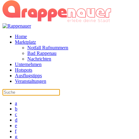
Home
Marktplatz
Notfall Rufnummern
Bad Rappenau
Nachrichten
Unternehmen
Hotspots
Ausflugstipps
Veranstaltungen
a
b
c
d
e
f
g