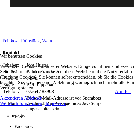
Feinkost
,
Frühstück
,
Wein
Kontakt
Wir benutzen Cookies
Inhaber:
Jörg Huster
Wir nutzen Cookies auf unserer Website. Einige von ihnen sind essenzie
Seite, während andere uns helfen, diese Website und die Nutzererfahr
Straße:
Bahnhofstrasse 8
(Tracking Cookies). Sie können selbst entscheiden, ob Sie die Cookies
PLZ:
74906
beachten Sie, dass bei einer Ablehnung womöglich nicht mehr alle Funkt
Stadt:
Bad Rappenau
Verfügung stehen.
Telefon:
07264 / 88998
Anrufen
Akzeptieren
Ablehnen
Diese E-Mail-Adresse ist vor Spambots
Weitere Informationen
|
Impressum
E-Mail:
geschützt! Zur Anzeige muss JavaScript
eingeschaltet sein!
Homepage:
Facebook