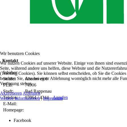
Wir benutzen Cookies
Kontakt
Wir nutzen Cookies auf unserer Website. Einige von ihnen sind essenzie
Seite, während andere uns helfen, diese Website und die Nutzererfahr
Inhaber:
(Tracking Cookies). Sie können selbst entscheiden, ob Sie die Cookies
beachten Sie, dass bei einer Ablehnung womöglich nicht mehr alle Funkt
Straße:
Ahornweg 6
Verfügung stehen.
PLZ:
74906
Stadt:
Bad Rappenau
Akzeptieren
Ablehnen
Telefon:
07064 / 4344
Anrufen
Weitere Informationen
|
Impressum
E-Mail:
Homepage:
Facebook